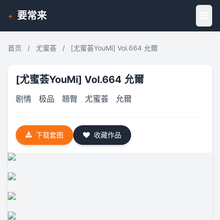
要常来
+
首页
/
尤蜜荟
/
[尤蜜荟YouMi] Vol.664 允爾
[尤蜜荟YouMi] Vol.664 允爾
剧情
极品
翘臀
尤蜜荟
允爾
下载套图
收藏作品