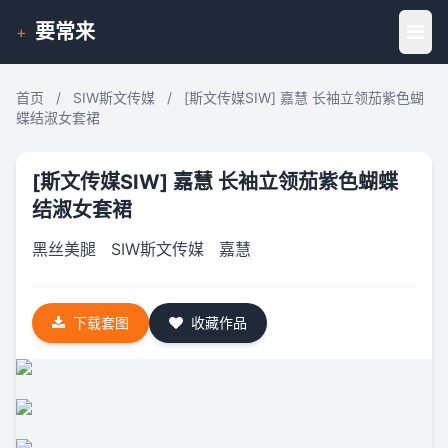
要常来
+
首页
/
SIW斯文传媒
/
[斯文传媒SIW] 嘉慧 长袖立领茄紫色蝴
蝶结淑女套裙
[斯文传媒SIW] 嘉慧 长袖立领茄紫色蝴蝶
结淑女套裙
黑丝美腿
SIW斯文传媒
嘉慧
下载套图
收藏作品