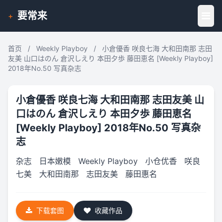
要常来
+
首页
/
Weekly Playboy
/
小倉優香 咲良七海 大和田南那 志田
友美 山口はのん 倉沢しえり 本田夕歩 藤田恵名 [Weekly Playboy]
2018年No.50 写真杂志
小倉優香 咲良七海 大和田南那 志田友美 山
口はのん 倉沢しえり 本田夕歩 藤田恵名
[Weekly Playboy] 2018年No.50 写真杂
志
杂志
日本嫩模
Weekly Playboy
小仓优香
咲良
七美
大和田南那
志田友美
藤田惠名
下载套图
收藏作品