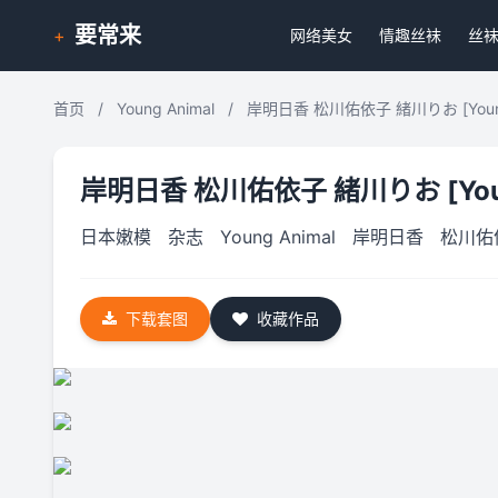
要常来
+
网络美女
情趣丝袜
丝
首页
/
Young Animal
/
岸明日香 松川佑依子 緒川りお [Young 
岸明日香 松川佑依子 緒川りお [Young
日本嫩模
杂志
Young Animal
岸明日香
松川佑
下载套图
收藏作品