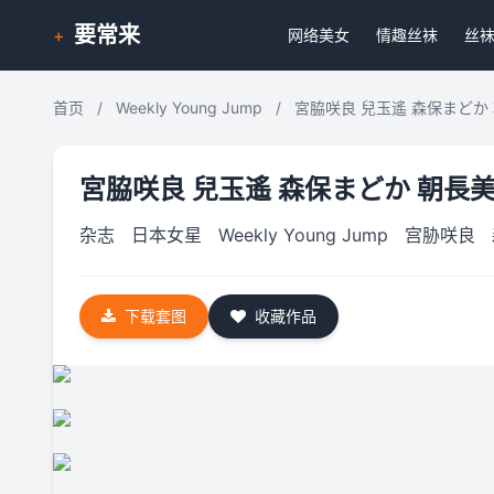
要常来
+
网络美女
情趣丝袜
丝
首页
/
Weekly Young Jump
/
宮脇咲良 兒玉遙 森保まどか 朝長美
宮脇咲良 兒玉遙 森保まどか 朝長美桜 栗
杂志
日本女星
Weekly Young Jump
宫胁咲良
下载套图
收藏作品