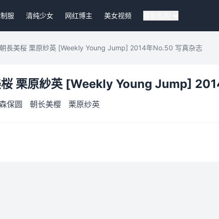
袜制服
清纯少女
网红博主
美女视频
摄影机构
桜 栗原紗英 [Weekly Young Jump] 2014年No.50 写真杂志
原紗英 [Weekly Young Jump] 20
森保圆
朝长美樱
栗原纱英