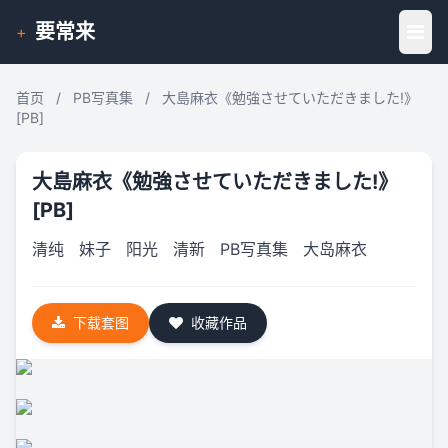
要常来
+
首页
/
PB写真集
/
大島麻衣《勉強させていただきました!》
[PB]
大島麻衣《勉強させていただきました!》
[PB]
清纯
妹子
阳光
清新
PB写真集
大岛麻衣
下载套图
收藏作品