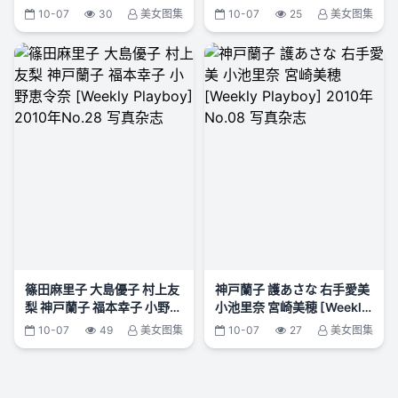
Collection]
10-07
30
美女图集
10-07
25
美女图集
篠田麻里子 大島優子 村上友
神戸蘭子 護あさな 右手愛美
梨 神戸蘭子 福本幸子 小野恵
小池里奈 宮崎美穂 [Weekly
令奈 [Weekly Playboy]
Playboy] 2010年No.08 写
10-07
49
美女图集
10-07
27
美女图集
2010年No.28 写真杂志
真杂志