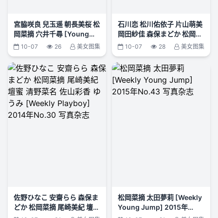
宮脇咲良 兒玉遥 朝長美桜 松
石川恋 松川佑依子 片山萌美
岡菜摘 穴井千尋 [Young
岡田紗佳 森保まどか 松岡菜
Animal] 2015年No.10 写真
摘 佐山彩香 RION [Weekly
10-07
26
美女图集
10-07
28
美女图集
杂志
Playboy] 2015年No.50 写
真杂志
佐野ひなこ 安齋らら 森保ま
松岡菜摘 太田夢莉 [Weekly
どか 松岡菜摘 尾崎美紀 壇蜜
Young Jump] 2015年
清野菜名 佐山彩香 ゆうみ
No.43 写真杂志