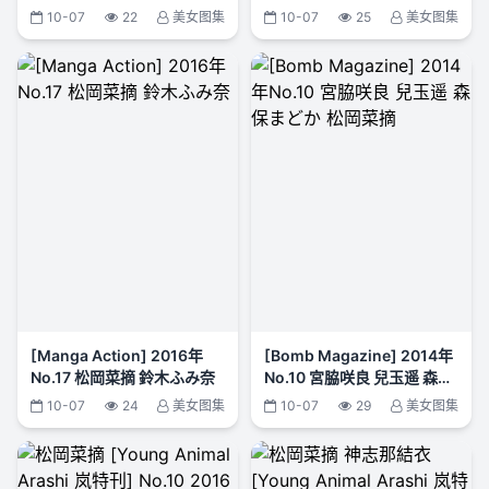
菜摘 斎藤ちはる
宮脇咲良
10-07
22
美女图集
10-07
25
美女图集
[Manga Action] 2016年
[Bomb Magazine] 2014年
No.17 松岡菜摘 鈴木ふみ奈
No.10 宮脇咲良 兒玉遥 森保
まどか 松岡菜摘
10-07
24
美女图集
10-07
29
美女图集